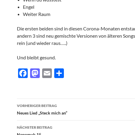
Engel
Weiter Raum
Die ersten beiden sind in diesen Corona-Monaten entsta
andern 3 sind neu gemischte Versionen von älteren Songs
rein (und wieder raus…..)
Und bleibt gesund.
F
M
E
T
ac
as
m
ei
e
to
ail
le
b
d
n
Beitragsnavigation
VORHERIGER BEITRAG
o
o
Neues Lied „Steck mich an“
o
n
NÄCHSTER BEITRAG
k
Nepomuk 15