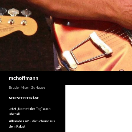
Zum
Inhalt
springen
Suchen
mchoffmann
Bruder M sein ZuHause
NEUESTE BEITRÄGE
Jetzt „Kommt der Tag“ auch
überall
Alhambra 4P – die Schöne aus
dem Palast