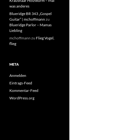
Kraushaar Holzwurm – Mal
was anderes
Blueridge BR 343 „Gospel
Guitar“ | mchoffmann
zu
Blueridge Parlor – Mamas
Liebling
mchoffmann
zu
Flieg Vogel,
flieg
META
Anmelden
Eintrags-Feed
Kommentar-Feed
WordPress.org