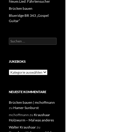
Neues Lied: Fährtensucher
Brücken bauen
Blueridge BR 343 „Gospel
Guitar“
Suchen
nach:
JUKEBOKS
JukeBoks
NEUESTE KOMMENTARE
Brücken bauen | mchoffmann
zu
Hamer Sunburst
mchoffmann
zu
Kraushaar
Holzwurm – Mal was anderes
Walter Kraushaar
zu