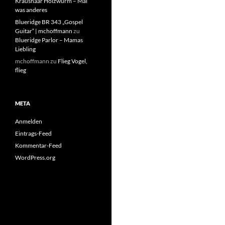
Kraushaar Holzwurm – Mal
was anderes
Blueridge BR 343 „Gospel
Guitar“ | mchoffmann
zu
Blueridge Parlor – Mamas
Liebling
mchoffmann
zu
Flieg Vogel,
flieg
META
Anmelden
Eintrags-Feed
Kommentar-Feed
WordPress.org