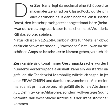
D
er
Zerrkanal
legt da nochmal eine Schüppe drau
maximaler Zerrgrad bis ClassicRock, würde ich 
alles darüber hinaus dann nochmal ein fussscha
Boost, den ich sehr praxisgerecht abgestimmt höre (beim
zwar durchsetzungsstark aber tonal eher mau). Wunderb
Riff das Solo zu spielen.
Natürlich ist ein 12-Zoll-Combo nichts für Metaller, obw
dafür ein Schwestermodell „Startrooper“ hat – warum die
schönen Amps
so bescheuerte Namen
geben, versteh ich
Zerrkanäle
sind tonal immer
Geschmackssache
, wo der
hunderte Verzerrerpedale aushält, kann ein Verstärker nic
gefallen, die Tendenz ist Marshallig, würde ich sagen, in j
aber ERWACHSEN und damit ernstzunehmen. Aus meiner
man damit prima arbeiten, mir gefällt die tonale Abstimm
gut. Definitiv kene Alibiröhre, sondern vollwertiges Soun
vermute, daß wesentliche Anteile aus der Transistorscha
kommen.