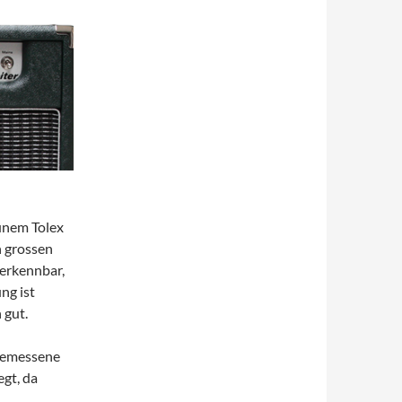
rünem Tolex
n grossen
 erkennbar,
ng ist
 gut.
 bemessene
gt, da