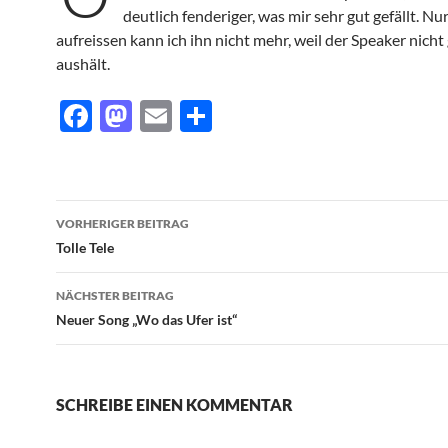
deutlich fenderiger, was mir sehr gut gefällt. Nur
aufreissen kann ich ihn nicht mehr, weil der Speaker nicht 
aushält.
F
M
E
T
ac
as
m
ei
e
to
ail
le
b
d
n
Beitragsnavigation
VORHERIGER BEITRAG
o
o
Tolle Tele
o
n
NÄCHSTER BEITRAG
k
Neuer Song „Wo das Ufer ist“
SCHREIBE EINEN KOMMENTAR