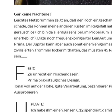
Gar keine Nachteile?
Leichtes Netzbrummen zeigt an, daß der Koch eingeschalte
schade, das können meine anderen Kisten im Regelfall n
geräuschlos (ich bin da allerdigs sensibel, im Proberaum i
unerheblich). Dazu noch frequenzkorrigierter LeinAut und 
Prima. Der Jupiter kann aber auch somit einem enigerma
zivilisierten Trommler locker mithalten, das müssten 45
sein……
F
azit:
Zu unrecht ein Nischendasein,
Prima praxistaugliches Design,
Tonal voll auf der Höhe, gute Verarbeitung, bezahlbarer Pr
Ausprobieren
U
PDATE:
Ich habe ihm einen Jensen C12 spendiert, damit 