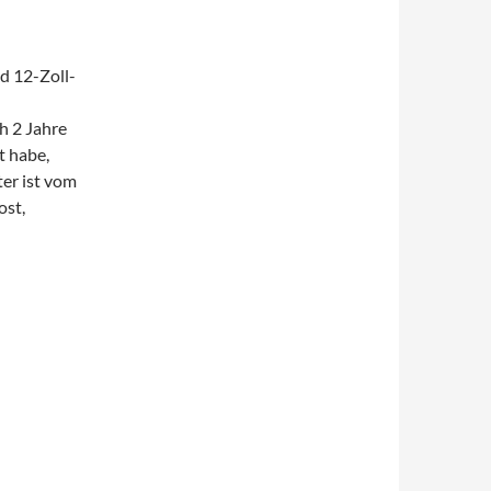
d 12-Zoll-
h 2 Jahre
t habe,
er ist vom
ost,