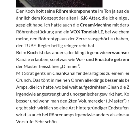
Der Koch holt seine
Röhrenkomponente
im Ton ja aus d
ähnlich dem Konzept der alten H&K-Attax, die ich einige 
gespielt habe. Ich hatte auch die
CreamMachine
mit der 
Röhrenbestückung und ein
VOX Tonelab LE
, bei welchem
meine, den Röhrentyp aus der Zerre rausgehört zu habe
den TUBE-Regler heftig reingedreht hat.
Beim
Koch
ist das anders, der klingt irgendwie
erwachse
Kanäle erlauben, so etwas wie
Vor- und Endstufe getren
der Master heisst hier „Dimmer“.
Mit Strat gehts im CleanKanal fenderartig bis zu einem le
Crunch. Das tönt in meinen Ohren allerdings besser als 
Amps, die ich hatte, wo bei weit aufgedrehtem Clean die 
irgendwie angestrengt und unorganischer gewirkt hat. K
besser und wenn man den 2ten Volumeregler („Master“) r
ergibt sich wirklich so eine Art hintergründiger Endstufen
wirkt ja auch bei Röhrenamps irgendwie anders als eine a
Vorstufe. Sehr schön.