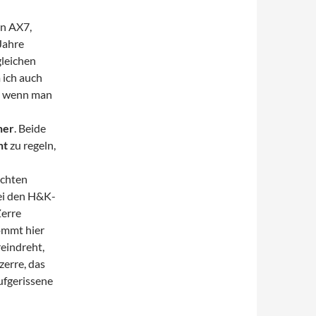
en AX7,
Jahre
gleichen
 ich auch
n, wenn man
ner
. Beide
nt
zu regeln,
ichten
bei den H&K-
Zerre
ommt hier
eindreht,
zerre, das
ufgerissene