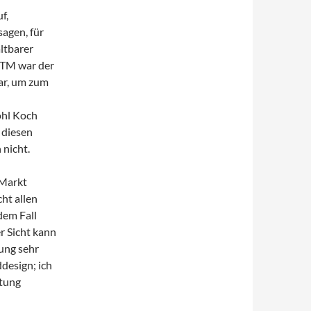
f,
sagen, für
ltbarer
 TM war der
ar, um zum
ohl Koch
 diesen
 nicht.
 Markt
ht allen
edem Fall
 Sicht kann
ung sehr
ddesign; ich
ltung