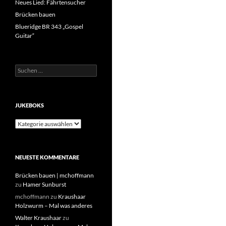
Neues Lied: Fährtensucher
Brücken bauen
Blueridge BR 343 „Gospel
Guitar“
Suchen
nach:
JUKEBOKS
JukeBoks
NEUESTE KOMMENTARE
Brücken bauen | mchoffmann
zu
Hamer Sunburst
mchoffmann
zu
Kraushaar
Holzwurm – Mal was anderes
Walter Kraushaar
zu