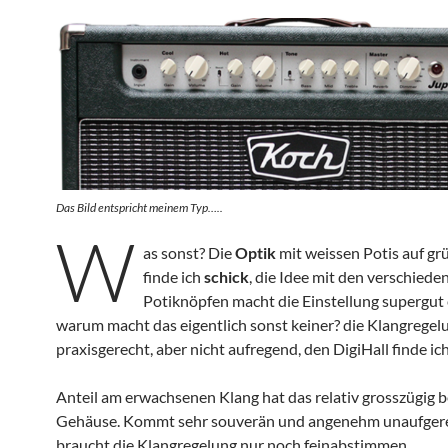
Das Bild entspricht meinem Typ…..
W
as sonst? Die
Optik
mit weissen Potis auf g
finde ich
schick
, die Idee mit den verschiede
Potiknöpfen macht die Einstellung supergut
warum macht das eigentlich sonst keiner? die Klangregelu
praxisgerecht, aber nicht aufregend, den DigiHall finde ich
Anteil am erwachsenen Klang hat das relativ grosszügig
Gehäuse. Kommt sehr souverän und angenehm unaufgere
braucht die Klangregelung nur noch feinabstimmen.