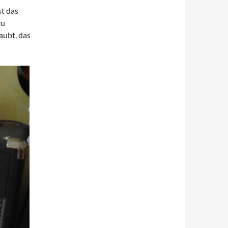
st das
zu
aubt, das