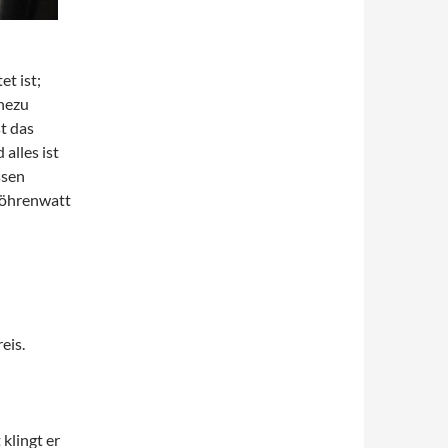
t ist;
ahezu
st das
alles ist
ssen
 Röhrenwatt
eis.
klingt er