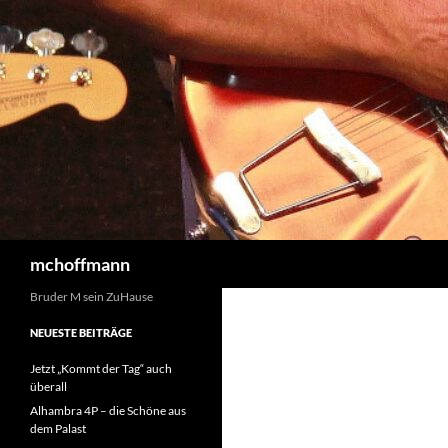
Zum
Inhalt
springen
Suchen
mchoffmann
Bruder M sein ZuHause
NEUESTE BEITRÄGE
Jetzt „Kommt der Tag“ auch
überall
Alhambra 4P – die Schöne aus
dem Palast