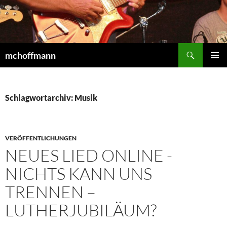
Zum
Inhalt
springen
Suchen
mchoffmann
PRIMÄR
MENÜ
Schlagwortarchiv: Musik
VERÖFFENTLICHUNGEN
NEUES LIED ONLINE -
NICHTS KANN UNS
TRENNEN –
LUTHERJUBILÄUM?