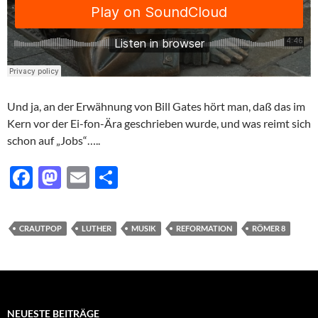
Und ja, an der Erwähnung von Bill Gates hört man, daß das im
Kern vor der Ei-fon-Ära geschrieben wurde, und was reimt sich
schon auf „Jobs“…..
F
M
E
T
ac
as
m
ei
e
to
ail
le
CRAUTPOP
LUTHER
MUSIK
REFORMATION
RÖMER 8
b
d
n
o
o
o
n
k
NEUESTE BEITRÄGE